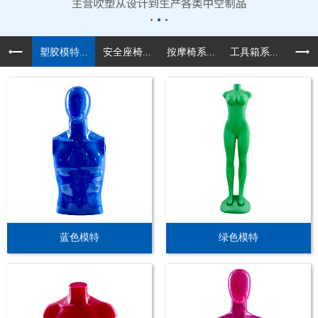
塑胶模特...
安全座椅...
按摩椅系...
工具箱系...
汽车配
蓝色模特
绿色模特