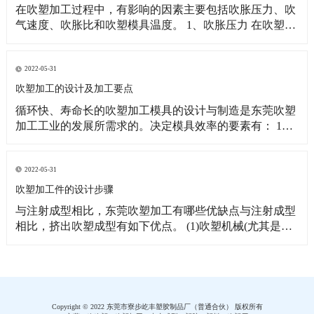
在吹塑加工过程中，有影响的因素主要包括吹胀压力、吹
气速度、吹胀比和吹塑模具温度。 1、吹胀压力 在吹塑过
程中，通人压缩空气有两个作用：一是利用压缩空气的压
力使半熔融状的管坯吹胀而紧贴模腔壁，形成所需的形
状；二是对东莞吹塑制品起冷却作用。空气压力取决于塑
2022-05-31
料的品种及型坯温度，一般控制在0．2～1．OM
吹塑加工的设计及加工要点
循环快、寿命长的吹塑加工模具的设计与制造是东莞吹塑
加工工业的发展所需求的。决定模具效率的要素有： 1、
材料；2、冷却；3、切坯口设计；4、排气。 制作模具的
材料必须具有高导热性能和足够的切坯口刀刃强度。当前
铝70／75是制作大多数模具用的高级合金。由于该金属的
2022-05-31
机加工性能好，故模腔通常采用机器切
吹塑加工件的设计步骤
与注射成型相比，东莞吹塑加工有哪些优缺点与注射成型
相比，挤出吹塑成型有如下优点。 (1)吹塑机械(尤其是东
莞吹塑加工)的造价较低(成型相似的制品时，吹塑机械的
造价约为注射机械的1/3—1/2)，制品的生产成本也较低。
(2)吹塑中，型坯是在较低压力下通过机头成型并在低压
(多数为0．2—1．0MN
Copyright © 2022 东莞市寮步屹丰塑胶制品厂（普通合伙） 版权所有