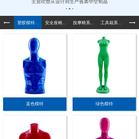
塑胶模特...
安全座椅...
按摩椅系...
工具箱系...
汽车配
蓝色模特
绿色模特