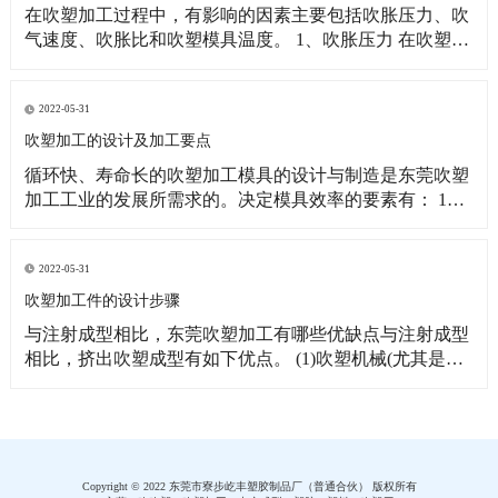
在吹塑加工过程中，有影响的因素主要包括吹胀压力、吹
气速度、吹胀比和吹塑模具温度。 1、吹胀压力 在吹塑过
程中，通人压缩空气有两个作用：一是利用压缩空气的压
力使半熔融状的管坯吹胀而紧贴模腔壁，形成所需的形
状；二是对东莞吹塑制品起冷却作用。空气压力取决于塑
2022-05-31
料的品种及型坯温度，一般控制在0．2～1．OM
吹塑加工的设计及加工要点
循环快、寿命长的吹塑加工模具的设计与制造是东莞吹塑
加工工业的发展所需求的。决定模具效率的要素有： 1、
材料；2、冷却；3、切坯口设计；4、排气。 制作模具的
材料必须具有高导热性能和足够的切坯口刀刃强度。当前
铝70／75是制作大多数模具用的高级合金。由于该金属的
2022-05-31
机加工性能好，故模腔通常采用机器切
吹塑加工件的设计步骤
与注射成型相比，东莞吹塑加工有哪些优缺点与注射成型
相比，挤出吹塑成型有如下优点。 (1)吹塑机械(尤其是东
莞吹塑加工)的造价较低(成型相似的制品时，吹塑机械的
造价约为注射机械的1/3—1/2)，制品的生产成本也较低。
(2)吹塑中，型坯是在较低压力下通过机头成型并在低压
(多数为0．2—1．0MN
Copyright © 2022 东莞市寮步屹丰塑胶制品厂（普通合伙） 版权所有