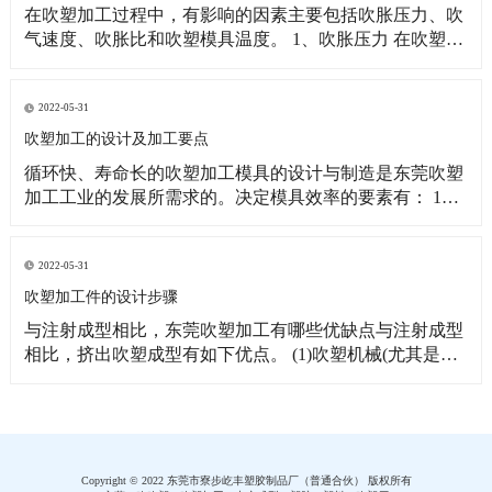
在吹塑加工过程中，有影响的因素主要包括吹胀压力、吹
气速度、吹胀比和吹塑模具温度。 1、吹胀压力 在吹塑过
程中，通人压缩空气有两个作用：一是利用压缩空气的压
力使半熔融状的管坯吹胀而紧贴模腔壁，形成所需的形
状；二是对东莞吹塑制品起冷却作用。空气压力取决于塑
2022-05-31
料的品种及型坯温度，一般控制在0．2～1．OM
吹塑加工的设计及加工要点
循环快、寿命长的吹塑加工模具的设计与制造是东莞吹塑
加工工业的发展所需求的。决定模具效率的要素有： 1、
材料；2、冷却；3、切坯口设计；4、排气。 制作模具的
材料必须具有高导热性能和足够的切坯口刀刃强度。当前
铝70／75是制作大多数模具用的高级合金。由于该金属的
2022-05-31
机加工性能好，故模腔通常采用机器切
吹塑加工件的设计步骤
与注射成型相比，东莞吹塑加工有哪些优缺点与注射成型
相比，挤出吹塑成型有如下优点。 (1)吹塑机械(尤其是东
莞吹塑加工)的造价较低(成型相似的制品时，吹塑机械的
造价约为注射机械的1/3—1/2)，制品的生产成本也较低。
(2)吹塑中，型坯是在较低压力下通过机头成型并在低压
(多数为0．2—1．0MN
Copyright © 2022 东莞市寮步屹丰塑胶制品厂（普通合伙） 版权所有