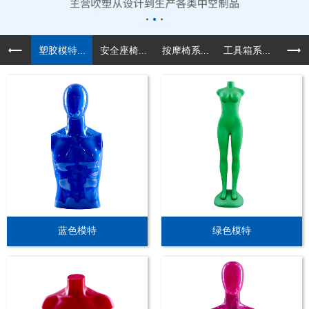
塑胶模特...
安全座椅...
按摩椅系...
工具箱系...
汽车配
蓝色模特
绿色模特