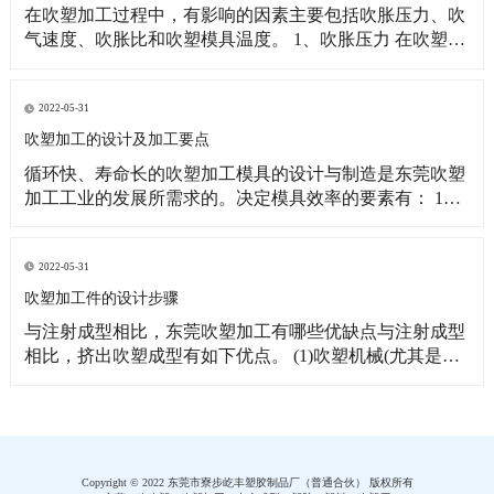
在吹塑加工过程中，有影响的因素主要包括吹胀压力、吹
气速度、吹胀比和吹塑模具温度。 1、吹胀压力 在吹塑过
程中，通人压缩空气有两个作用：一是利用压缩空气的压
力使半熔融状的管坯吹胀而紧贴模腔壁，形成所需的形
状；二是对东莞吹塑制品起冷却作用。空气压力取决于塑
2022-05-31
料的品种及型坯温度，一般控制在0．2～1．OM
吹塑加工的设计及加工要点
循环快、寿命长的吹塑加工模具的设计与制造是东莞吹塑
加工工业的发展所需求的。决定模具效率的要素有： 1、
材料；2、冷却；3、切坯口设计；4、排气。 制作模具的
材料必须具有高导热性能和足够的切坯口刀刃强度。当前
铝70／75是制作大多数模具用的高级合金。由于该金属的
2022-05-31
机加工性能好，故模腔通常采用机器切
吹塑加工件的设计步骤
与注射成型相比，东莞吹塑加工有哪些优缺点与注射成型
相比，挤出吹塑成型有如下优点。 (1)吹塑机械(尤其是东
莞吹塑加工)的造价较低(成型相似的制品时，吹塑机械的
造价约为注射机械的1/3—1/2)，制品的生产成本也较低。
(2)吹塑中，型坯是在较低压力下通过机头成型并在低压
(多数为0．2—1．0MN
Copyright © 2022 东莞市寮步屹丰塑胶制品厂（普通合伙） 版权所有