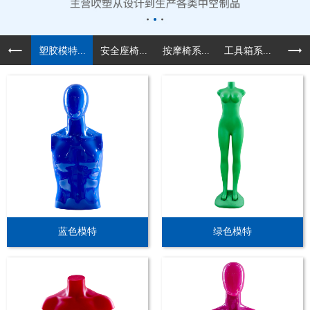
塑胶模特...
安全座椅...
按摩椅系...
工具箱系...
汽车配
蓝色模特
绿色模特